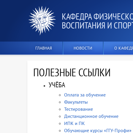
КАФЕДРА ФИЗИЧЕСК
ВОСПИТАНИЯ И СПОР
ГЛАВНАЯ
НОВОСТИ
О КАФЕД
ПОЛЕЗНЫЕ ССЫЛКИ
УЧЁБА
Оплата за обучение
Факультеты
Тестирование
Дистанционное обучение
ИПК и ПК
Обучающие курсы «ГГУ-Профи»